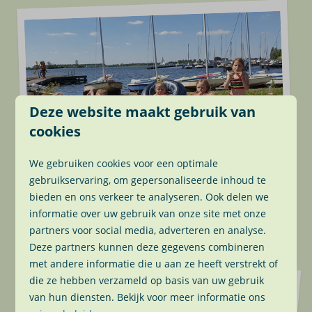
Deze website maakt gebruik van
cookies
We gebruiken cookies voor een optimale
gebruikservaring, om gepersonaliseerde inhoud te
Op het park
bieden en ons verkeer te analyseren. Ook delen we
Op Park Wijde Aa is voor jong en oud
informatie over uw gebruik van onze site met onze
…
genoeg te doen. Watersporten, tennisse
partners voor social media, adverteren en analyse.
Deze partners kunnen deze gegevens combineren
met andere informatie die u aan ze heeft verstrekt of
die ze hebben verzameld op basis van uw gebruik
van hun diensten. Bekijk voor meer informatie ons