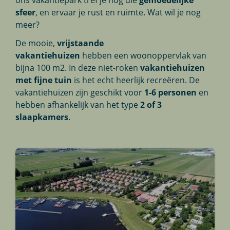
ons vakantiepark tref je nog die
gemoedelijke
sfeer
, en ervaar je rust en ruimte. Wat wil je nog
meer?
De mooie,
vrijstaande
vakantiehuizen
hebben een woonoppervlak van
bijna 100 m2. In deze niet-roken
vakantiehuizen
met fijne tuin
is het echt heerlijk recreëren. De
vakantiehuizen zijn geschikt voor
1-6 personen
en
hebben afhankelijk van het type
2 of 3
slaapkamers
.