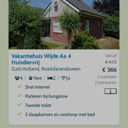
Vakantiehuis Wijde Aa 4
Vanaf
Huisdiervrij
€ 410
Zuid-Holland, Roelofarendsveen
€ 366
3 nachten
4
Nee
2
Ja
2 personen
Snel internet
Parkeren bij bungalow
Tweede toilet
2 slaapkamers en overloop met bed