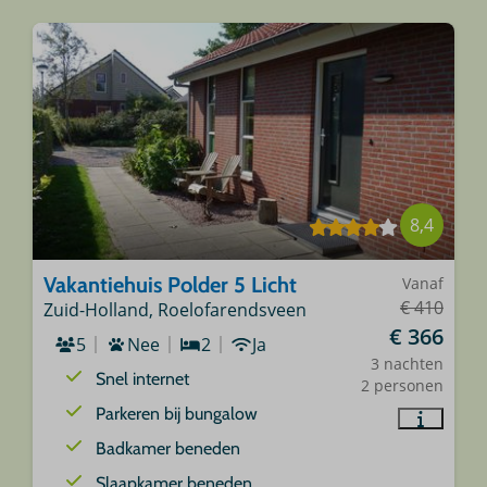
8,4
Vakantiehuis Polder 5 Licht
Vanaf
€ 410
Zuid-Holland, Roelofarendsveen
€ 366
5
Nee
2
Ja
3 nachten
Snel internet
2 personen
Parkeren bij bungalow
Badkamer beneden
Slaapkamer beneden