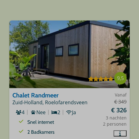
9,5
Chalet Randmeer
Vanaf
€ 349
Zuid-Holland, Roelofarendsveen
€ 326
4
Nee
2
Ja
3 nachten
Snel internet
2 personen
2 Badkamers