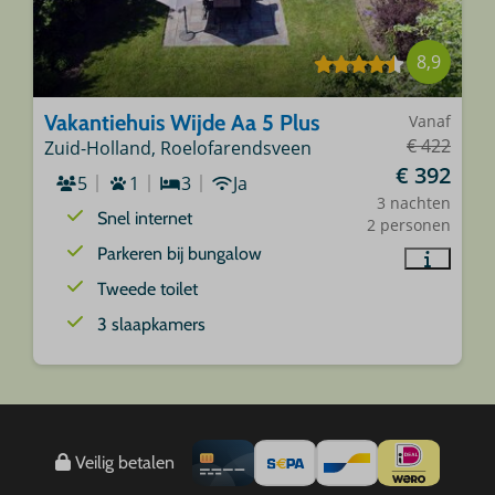
8,9
Vakantiehuis Wijde Aa 5 Plus
Vanaf
€ 422
Zuid-Holland, Roelofarendsveen
€ 392
5
1
3
Ja
3 nachten
Snel internet
2 personen
Parkeren bij bungalow
Tweede toilet
3 slaapkamers
Veilig betalen