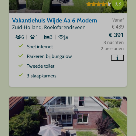
9,3
Vakantiehuis Wijde Aa 6 Modern
Vanaf
€ 439
Zuid-Holland, Roelofarendsveen
€ 391
6
1
3
Ja
3 nachten
Snel internet
2 personen
Parkeren bij bungalow
Tweede toilet
3 slaapkamers