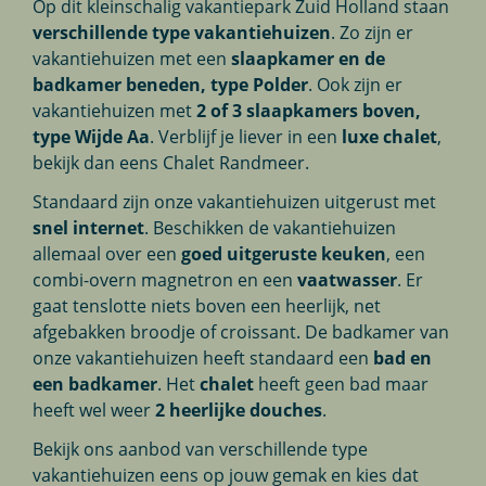
Op dit kleinschalig vakantiepark Zuid Holland staan
verschillende type vakantiehuizen
. Zo zijn er
vakantiehuizen met een
slaapkamer en de
badkamer beneden, type Polder
. Ook zijn er
vakantiehuizen met
2 of 3 slaapkamers boven,
type Wijde Aa
. Verblijf je liever in een
luxe chalet
,
bekijk dan eens Chalet Randmeer.
Standaard zijn onze vakantiehuizen uitgerust met
snel internet
. Beschikken de vakantiehuizen
allemaal over een
goed uitgeruste keuken
, een
combi-overn magnetron en een
vaatwasser
. Er
gaat tenslotte niets boven een heerlijk, net
afgebakken broodje of croissant. De badkamer van
onze vakantiehuizen heeft standaard een
bad en
een badkamer
. Het
chalet
heeft geen bad maar
heeft wel weer
2 heerlijke douches
.
Bekijk ons aanbod van verschillende type
vakantiehuizen eens op jouw gemak en kies dat