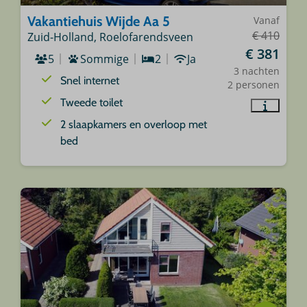
Vakantiehuis Wijde Aa 5
Vanaf
€ 410
Zuid-Holland, Roelofarendsveen
€ 381
5
Sommige
2
Ja
3 nachten
Snel internet
2 personen
Tweede toilet
2 slaapkamers en overloop met
bed