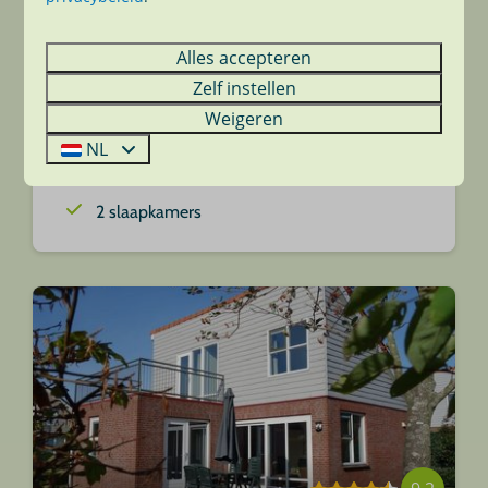
Vakantiehuis Wijde Aa 4
Vanaf
€ 392
Zuid-Holland, Roelofarendsveen
Alles accepteren
€ 352
4
1
2
Ja
Zelf instellen
3 nachten
Snel internet
2 personen
Weigeren
Parkeren bij bungalow
NL
Tweede toilet
2 slaapkamers