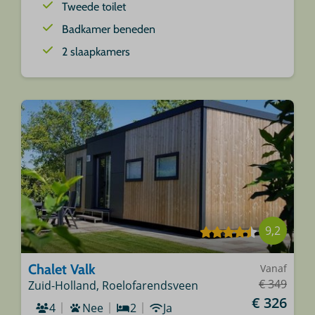
Tweede toilet
Badkamer beneden
2 slaapkamers
9,2
Chalet Valk
Vanaf
€ 349
Zuid-Holland, Roelofarendsveen
€ 326
4
Nee
2
Ja