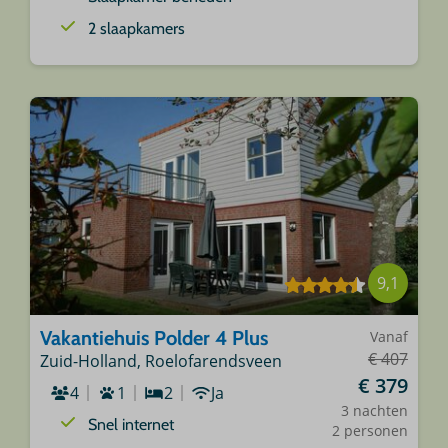
2 slaapkamers
9,1
Vakantiehuis Polder 4 Plus
Vanaf
€ 407
Zuid-Holland, Roelofarendsveen
€ 379
4
1
2
Ja
3 nachten
Snel internet
2 personen