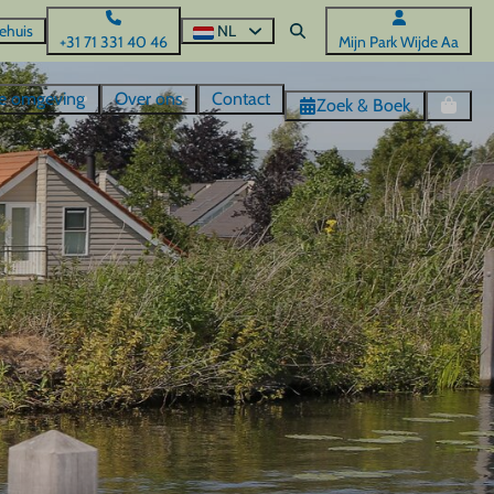
ehuis
NL
+31 71 331 40 46
Mijn Park Wijde Aa
de omgeving
Over ons
Contact
Zoek & Boek