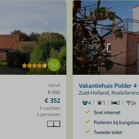
9,2
Vakantiehuis Polder 4
Vanaf
€ 392
Zuid-Holland, Roelofaren
€ 352
4
1
2
Ja
3 nachten
Snel internet
2 personen
Parkeren bij bungalo
Tweede toilet