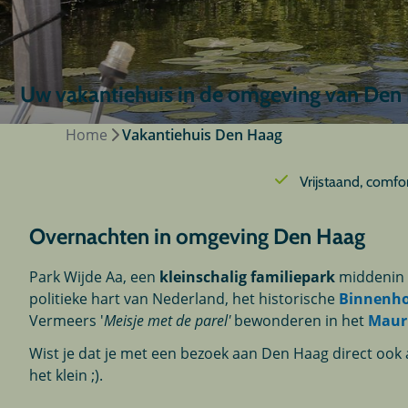
Uw vakantiehuis in de omgeving van Den
Home
Vakantiehuis Den Haag
Vrijstaand, comfo
Overnachten in omgeving Den Haag
Park Wijde Aa, een
kleinschalig familiepark
middenin d
politieke hart van Nederland, het historische
Binnenho
Vermeers '
Meisje met de parel'
bewonderen in het
Maur
Wist je dat je met een bezoek aan Den Haag direct oo
het klein ;).