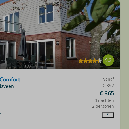
9,2
 Comfort
Vanaf
€ 392
dsveen
€ 365
3 nachten
2 personen
w