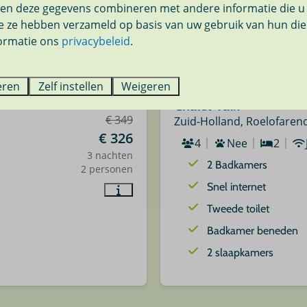
en deze gegevens combineren met andere informatie die u 
ie ze hebben verzameld op basis van uw gebruik van hun die
ormatie ons
privacybeleid
.
9,5
eren
Zelf instellen
Weigeren
Chalet Valk
Vanaf
€ 349
Zuid-Holland, Roelofaren
€ 326
4
Nee
2
3 nachten
2 Badkamers
2 personen
Snel internet
Tweede toilet
Badkamer beneden
2 slaapkamers