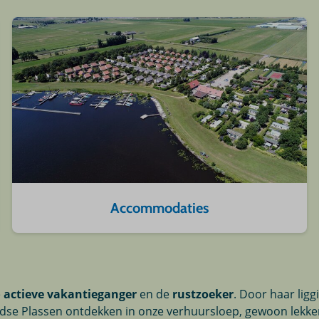
Accommodaties
e
a
ctieve vakantieganger
en de
rustzoeker
. Door haar ligg
landse Plassen ontdekken in onze verhuursloep, gewoon lekk