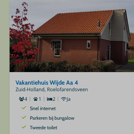
Vakantiehuis Wijde Aa 4
Zuid-Holland, Roelofarendsveen
4
1
2
Ja
Snel internet
Parkeren bij bungalow
Tweede toilet