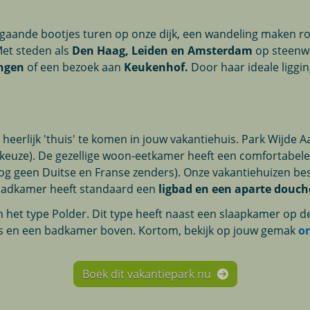
gaande bootjes turen op onze dijk, een wandeling maken ro
Met steden als
Den Haag, Leiden en Amsterdam
op steenwor
ngen
of een bezoek aan
Keukenhof.
Door haar ideale liggin
heerlijk 'thuis' te komen in jouw vakantiehuis. Park Wijde 
 keuze). De gezellige woon-eetkamer heeft een comfortabele
 nog geen Duitse en Franse zenders). Onze vakantiehuizen b
 badkamer heeft standaard een
ligbad en een aparte douch
n het type Polder. Dit type heeft naast een slaapkamer o
rs en een badkamer boven. Kortom, bekijk op jouw gemak
o
Boek dit vakantiepark nu