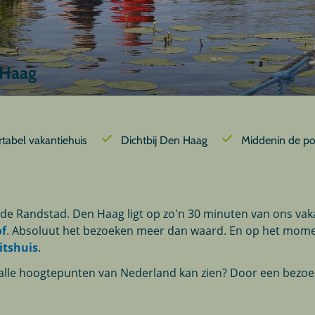
 Haag
rtabel vakantiehuis
Dichtbij Den Haag
Middenin de pol
e Randstad. Den Haag ligt op zo'n 30 minuten van ons vak
f
. Absoluut het bezoeken meer dan waard. En op het moment
itshuis
.
k alle hoogtepunten van Nederland kan zien? Door een bezo