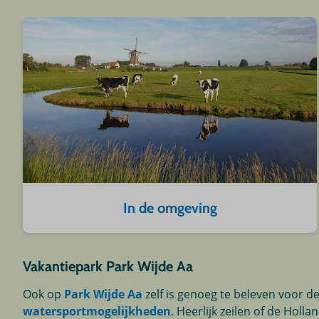
In de omgeving
Vakantiepark Park Wijde Aa
Ook op
Park Wijde Aa
zelf is genoeg te beleven voor d
watersportmogelijkheden
. Heerlijk zeilen of de Hol