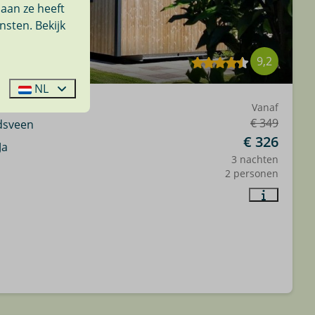
aan ze heeft
nsten. Bekijk
9,2
NL
Vanaf
€ 349
dsveen
€ 326
Ja
3 nachten
2 personen